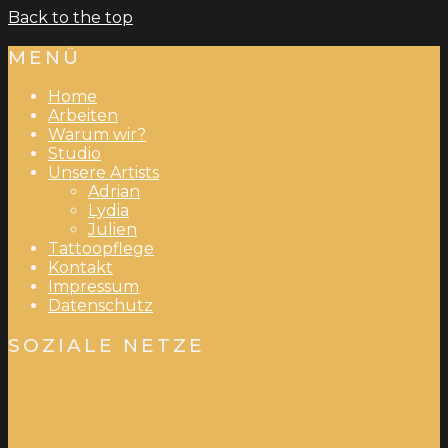
Back to the top
MENÜ
Home
Arbeiten
Warum wir?
Studio
Unsere Artists
Adrian
Lydia
Julien
Tattoopflege
Kontakt
Impressum
Datenschutz
SOZIALE NETZE