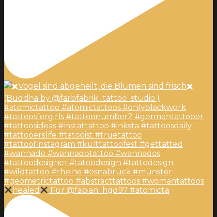
healed
Für @fabian_hgd97 #atomicta