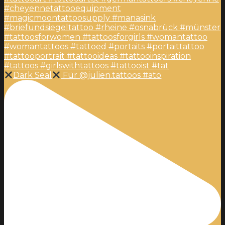
Dark Seal
Für @julien.tattoos #ato