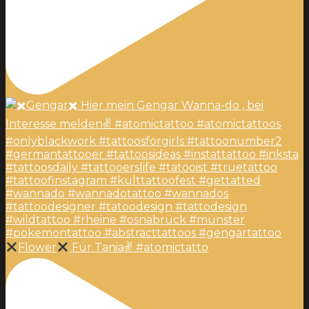
Flower
Für Tania✌
#atomictatto