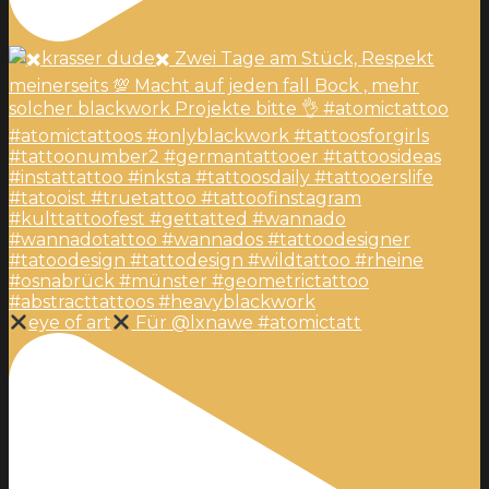
eye of art
Für @lxnawe #atomictatt