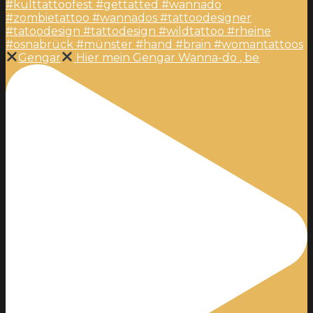
Gengar
Hier mein Gengar Wanna-do , be