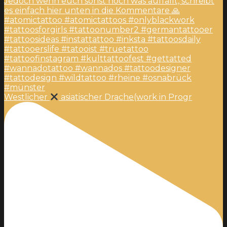
Westlicher
asiatischer Drache(work in Progr