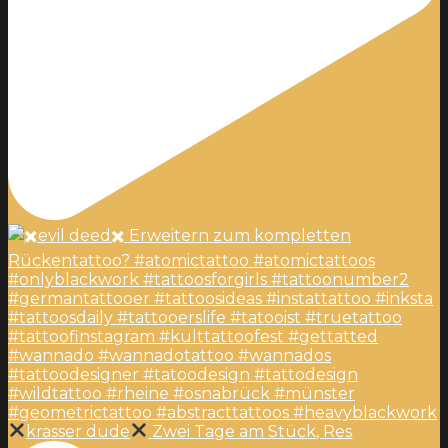
krasser dude
Zwei Tage am Stück, Res