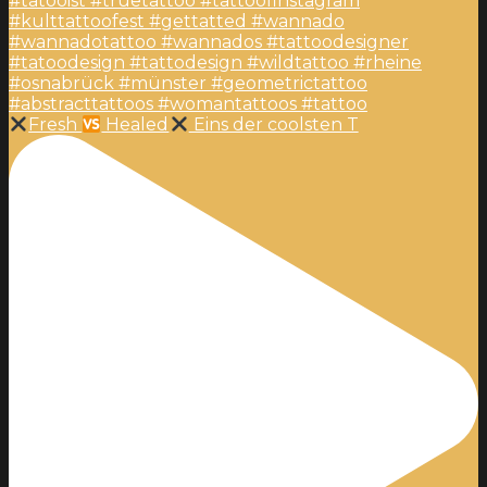
Fresh
Healed
Eins der coolsten T