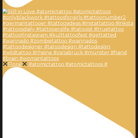
Floral
#atomictattoo #atomictattoos #