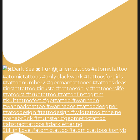
Still in Love #atomictattoo #atomictattoos #onlyb