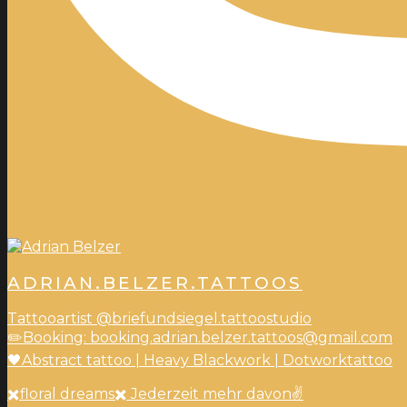
ADRIAN.BELZER.TATTOOS
Tattooartist @briefundsiegel.tattoostudio
✏️Booking: booking.adrian.belzer.tattoos@gmail.com
🖤Abstract tattoo | Heavy Blackwork | Dotworktattoo
✖️floral dreams✖️ Jederzeit mehr davon✌