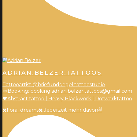
ADRIAN.BELZER.TATTOOS
Tattooartist @briefundsiegel.tattoostudio
✏️Booking: booking.adrian.belzer.tattoos@gmail.com
🖤Abstract tattoo | Heavy Blackwork | Dotworktattoo
✖️floral dreams✖️ Jederzeit mehr davon✌