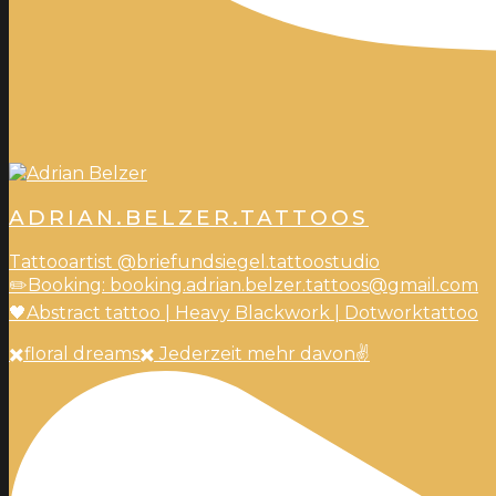
ADRIAN.BELZER.TATTOOS
Tattooartist @briefundsiegel.tattoostudio
✏️Booking: booking.adrian.belzer.tattoos@gmail.com
🖤Abstract tattoo | Heavy Blackwork | Dotworktattoo
✖️floral dreams✖️ Jederzeit mehr davon✌