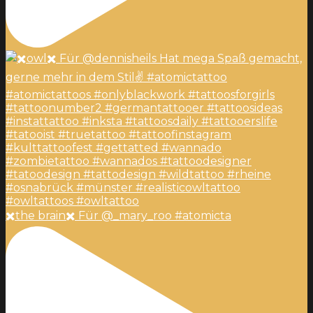
✖️the brain✖️ Für @_mary_roo #atomicta