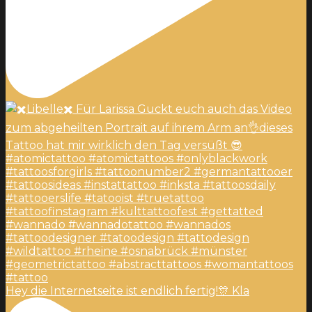
Hey die Internetseite ist endlich fertig!🎊 Kla