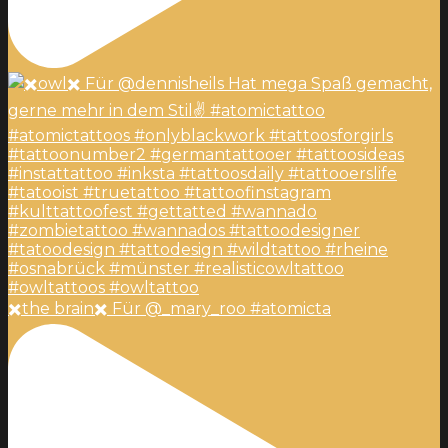
✖️the brain✖️ Für @_mary_roo #atomicta