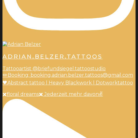
ADRIAN.BELZER.TATTOOS
Tattooartist @briefundsiegel.tattoostudio
✏️Booking: booking.adrian.belzer.tattoos@gmail.com
🖤Abstract tattoo | Heavy Blackwork | Dotworktattoo
✖️floral dreams✖️ Jederzeit mehr davon✌