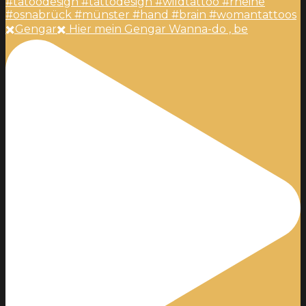
✖️Gengar✖️ Hier mein Gengar Wanna-do , be