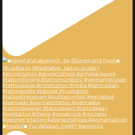
✖️healed✖️ Für @fabian_hgd97 #atomicta