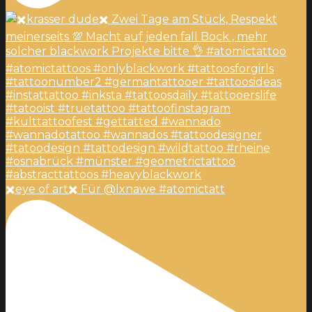
✖️eye of art✖️ Für @lxnawe #atomictatt