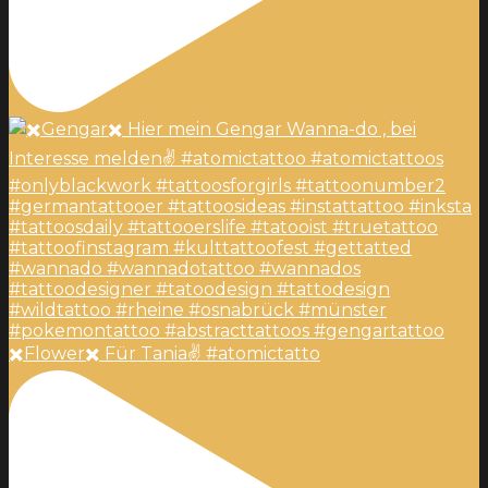
✖️Flower✖️ Für Tania✌️ #atomictatto