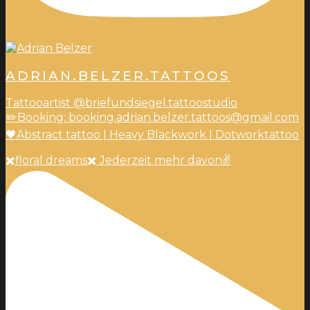
ADRIAN.BELZER.TATTOOS
Tattooartist @briefundsiegel.tattoostudio
✏️Booking: booking.adrian.belzer.tattoos@gmail.com
🖤Abstract tattoo | Heavy Blackwork | Dotworktattoo
✖️floral dreams✖️ Jederzeit mehr davon✌