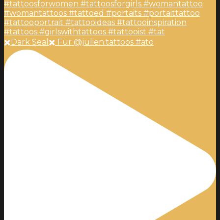
✖️Dark Seal✖️ Für @julien.tattoos #ato