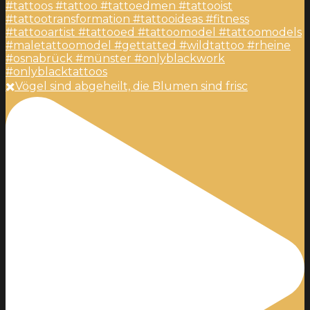
✖️Vögel sind abgeheilt, die Blumen sind frisc