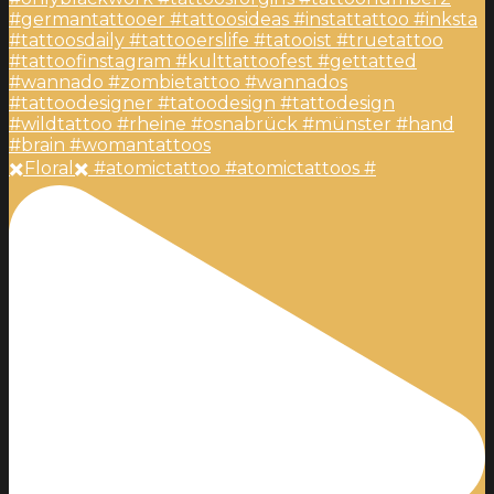
✖️Floral✖️ #atomictattoo #atomictattoos #