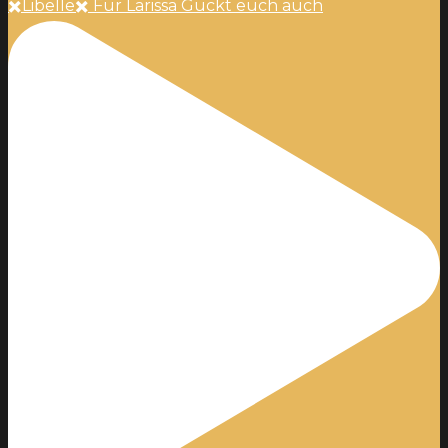
✖️Libelle✖️ Für Larissa Guckt euch auch