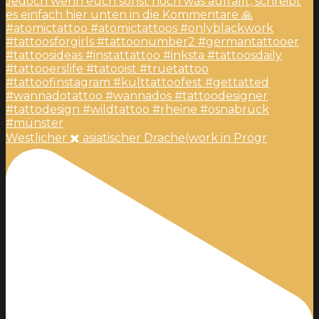
Westlicher ✖️ asiatischer Drache(work in Progr