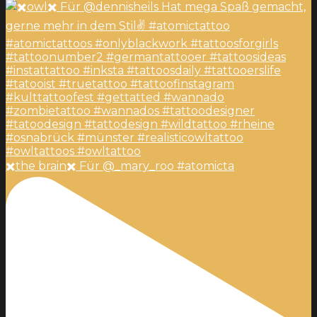
✖️the brain✖️ Für @_mary_roo #atomicta