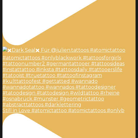
Still in Love #atomictattoo #atomictattoos #onlyb