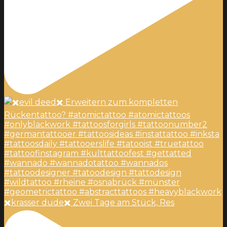
✖️krasser dude✖️ Zwei Tage am Stück, Res