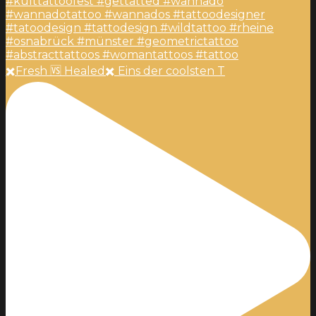
✖️Fresh 🆚 Healed✖️ Eins der coolsten T