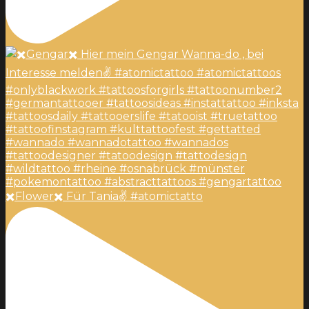
✖️Flower✖️ Für Tania✌️ #atomictatto