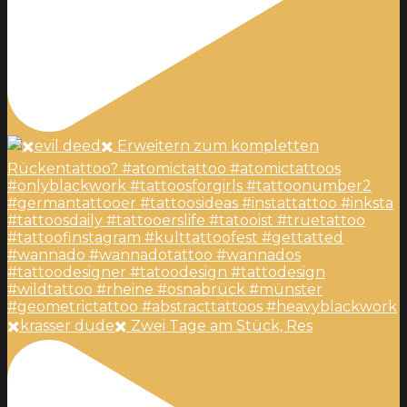
✖️krasser dude✖️ Zwei Tage am Stück, Res