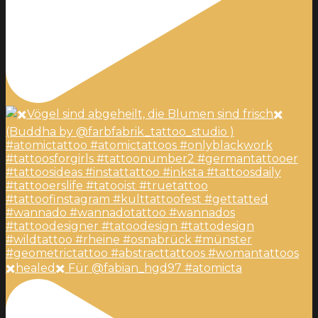
✖️healed✖️ Für @fabian_hgd97 #atomicta