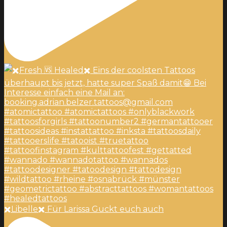
✖️Libelle✖️ Für Larissa Guckt euch auch