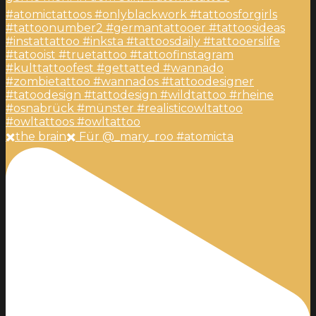
✖️the brain✖️ Für @_mary_roo #atomicta