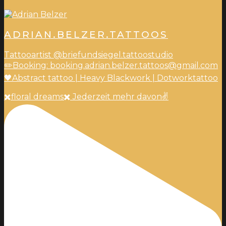
ADRIAN.BELZER.TATTOOS
Tattooartist @briefundsiegel.tattoostudio
✏️Booking: booking.adrian.belzer.tattoos@gmail.com
🖤Abstract tattoo | Heavy Blackwork | Dotworktattoo
✖️floral dreams✖️ Jederzeit mehr davon✌