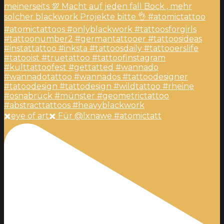
✖️eye of art✖️ Für @lxnawe #atomictatt