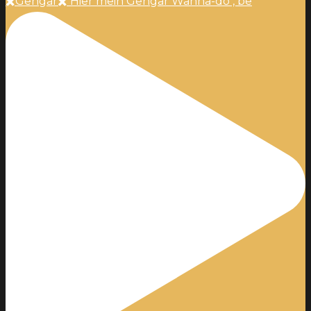
✖️Gengar✖️ Hier mein Gengar Wanna-do , be