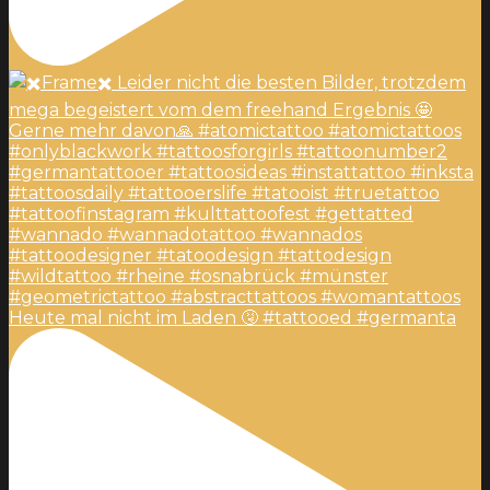
Heute mal nicht im Laden 🤧 #tattooed #germanta