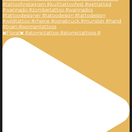
✖️Floral✖️ #atomictattoo #atomictattoos #