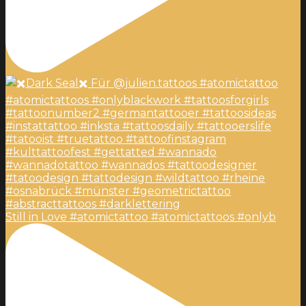
Still in Love #atomictattoo #atomictattoos #onlyb