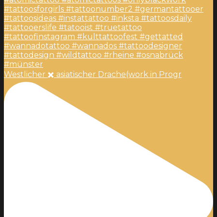
Westlicher ✖️ asiatischer Drache(work in Progr