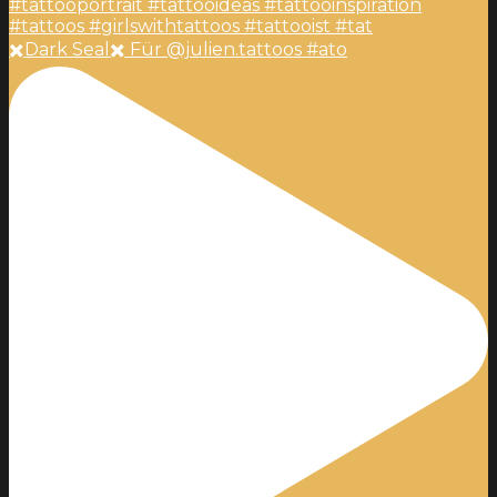
✖️Dark Seal✖️ Für @julien.tattoos #ato