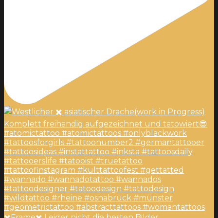
✖️Frame✖️ Leider nicht die besten Bilder,