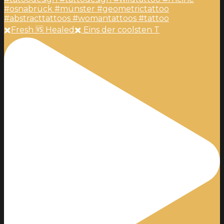
✖️Fresh 🆚 Healed✖️ Eins der coolsten T