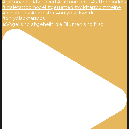
✖️Vögel sind abgeheilt, die Blumen sind frisc