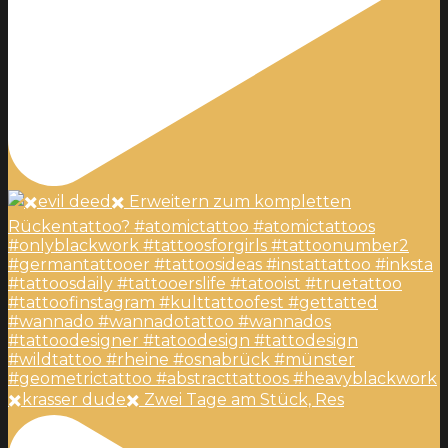
✖️krasser dude✖️ Zwei Tage am Stück, Res