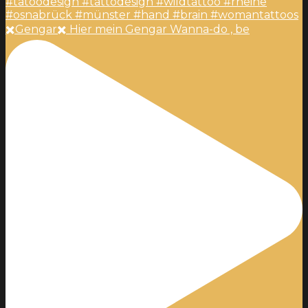
✖️Gengar✖️ Hier mein Gengar Wanna-do , be