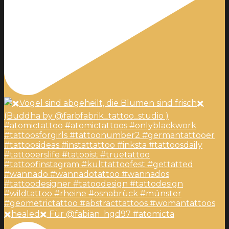
✖️healed✖️ Für @fabian_hgd97 #atomicta