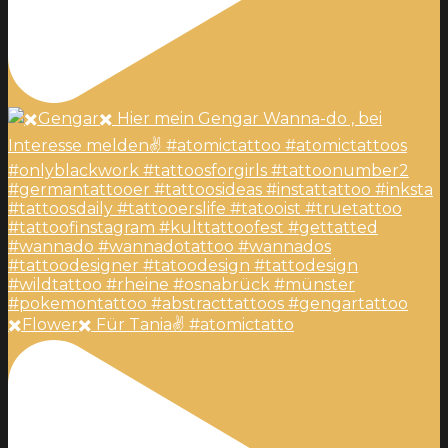
✖️Flower✖️ Für Tania✌️ #atomictatto