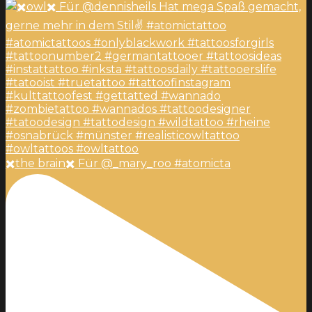
✖️the brain✖️ Für @_mary_roo #atomicta