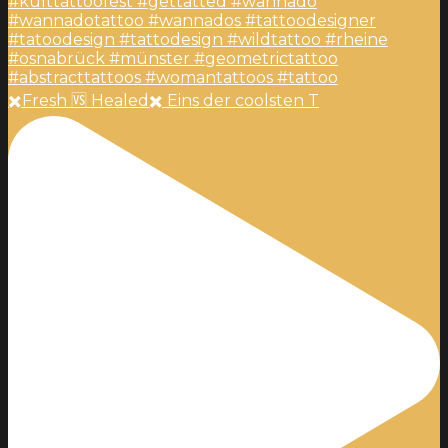
✖️Fresh 🆚 Healed✖️ Eins der coolsten T