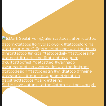
Still in Love #atomictattoo #atomictattoos #onlyb