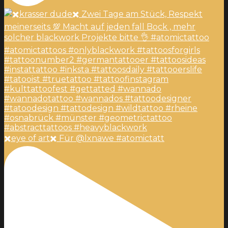
✖️eye of art✖️ Für @lxnawe #atomictatt