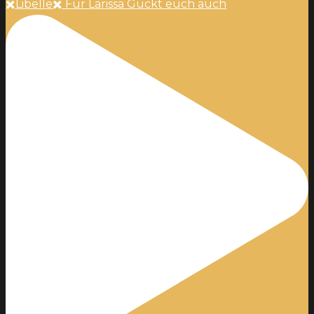
✖️Libelle✖️ Für Larissa Guckt euch auch