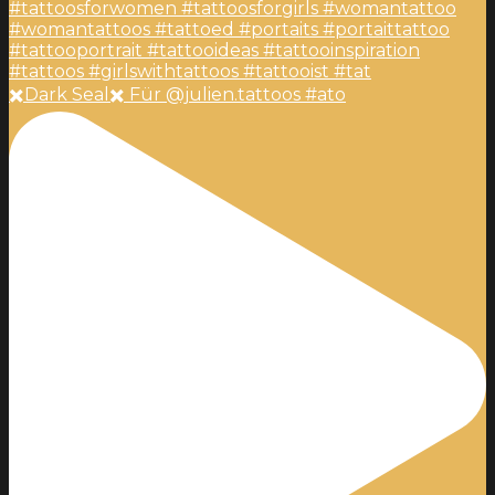
✖️Dark Seal✖️ Für @julien.tattoos #ato