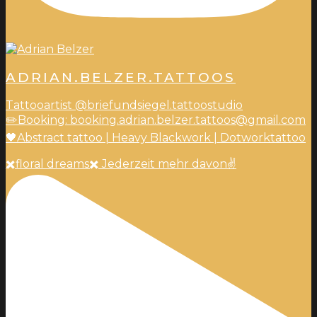
ADRIAN.BELZER.TATTOOS
Tattooartist @briefundsiegel.tattoostudio
✏️Booking: booking.adrian.belzer.tattoos@gmail.com
🖤Abstract tattoo | Heavy Blackwork | Dotworktattoo
✖️floral dreams✖️ Jederzeit mehr davon✌