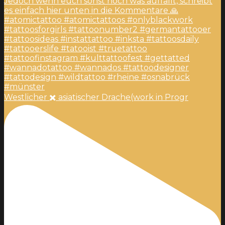
Westlicher ✖️ asiatischer Drache(work in Progr