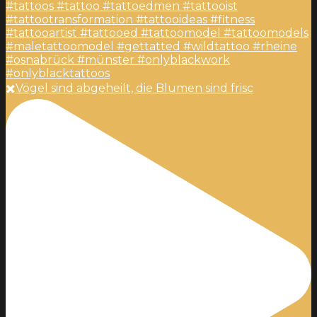
✖️Vögel sind abgeheilt, die Blumen sind frisc