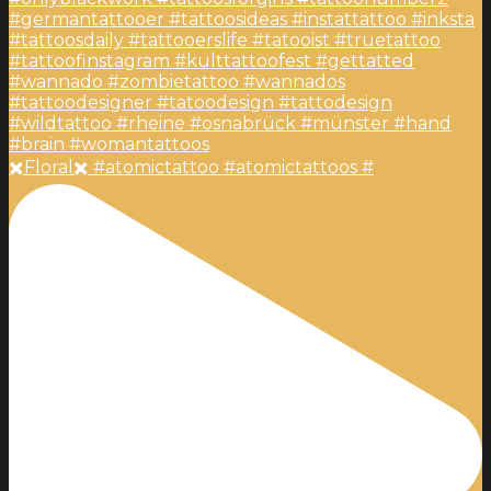
✖️Floral✖️ #atomictattoo #atomictattoos #