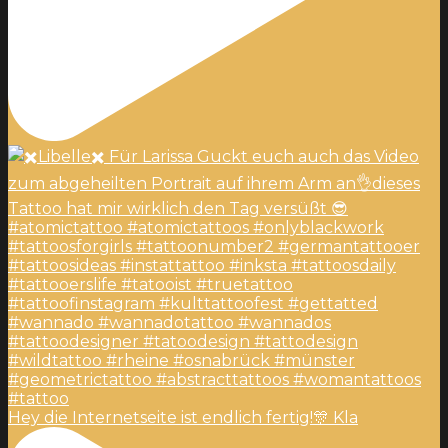
Hey die Internetseite ist endlich fertig!🎊 Kla