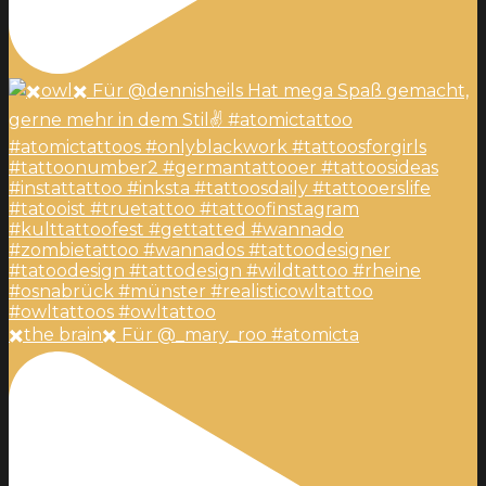
✖️the brain✖️ Für @_mary_roo #atomicta