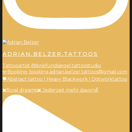
ADRIAN.BELZER.TATTOOS
Tattooartist @briefundsiegel.tattoostudio
✏️Booking: booking.adrian.belzer.tattoos@gmail.com
🖤Abstract tattoo | Heavy Blackwork | Dotworktattoo
✖️floral dreams✖️ Jederzeit mehr davon✌