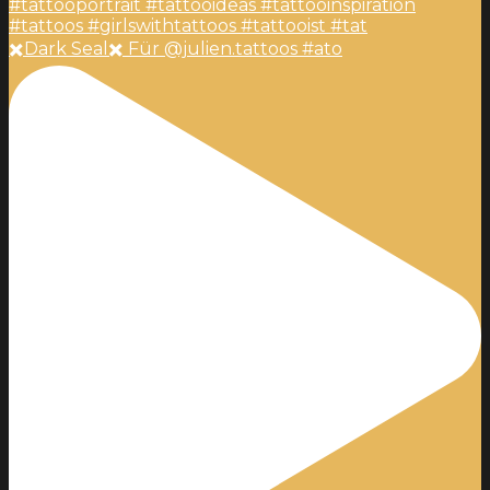
✖️Dark Seal✖️ Für @julien.tattoos #ato