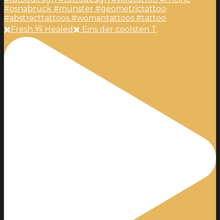
✖️Fresh 🆚 Healed✖️ Eins der coolsten T