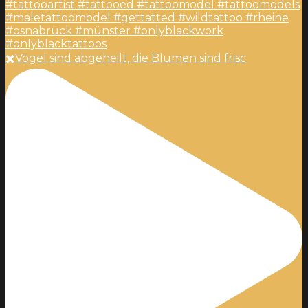
✖️Vögel sind abgeheilt, die Blumen sind frisc