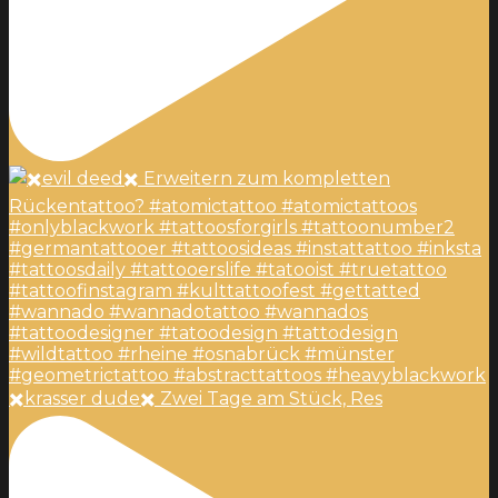
✖️krasser dude✖️ Zwei Tage am Stück, Res