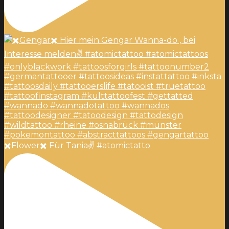
✖️Flower✖️ Für Tania✌️ #atomictatto