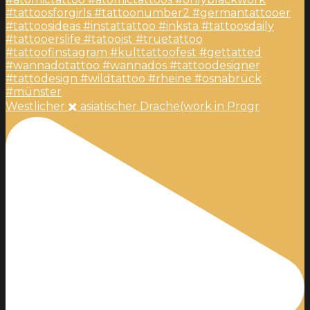
Westlicher ✖️ asiatischer Drache(work in Progr