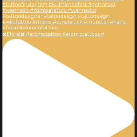
✖️Floral✖️ #atomictattoo #atomictattoos #