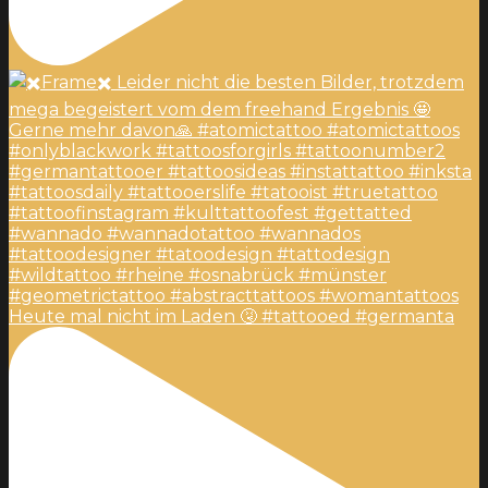
Heute mal nicht im Laden 🤧 #tattooed #germanta