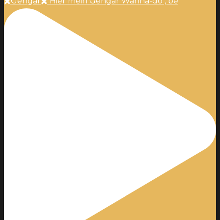
✖️Gengar✖️ Hier mein Gengar Wanna-do , be