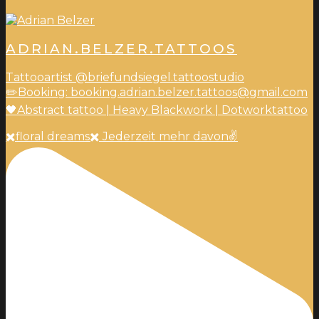
ADRIAN.BELZER.TATTOOS
Tattooartist @briefundsiegel.tattoostudio
✏️Booking: booking.adrian.belzer.tattoos@gmail.com
🖤Abstract tattoo | Heavy Blackwork | Dotworktattoo
✖️floral dreams✖️ Jederzeit mehr davon✌