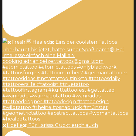
✖️Libelle✖️ Für Larissa Guckt euch auch