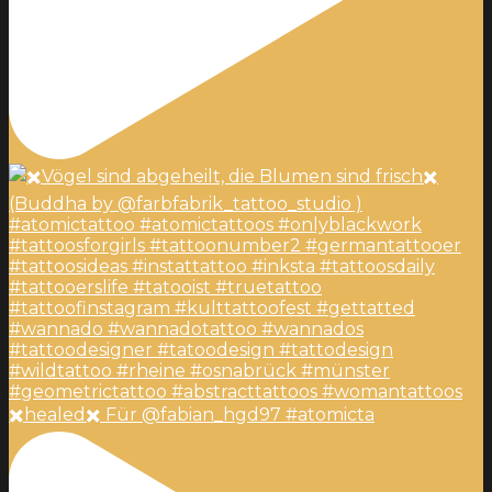
✖️healed✖️ Für @fabian_hgd97 #atomicta