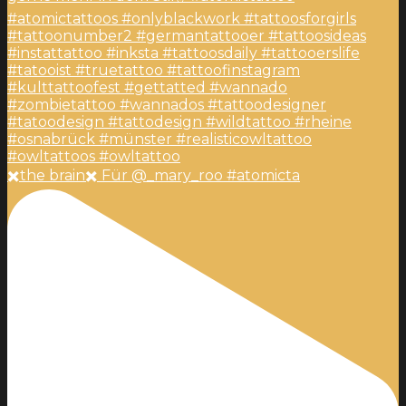
✖️the brain✖️ Für @_mary_roo #atomicta