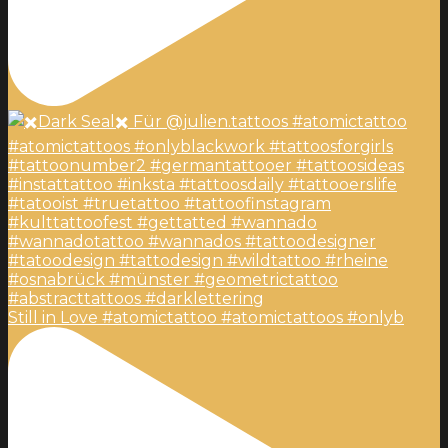
Still in Love #atomictattoo #atomictattoos #onlyb