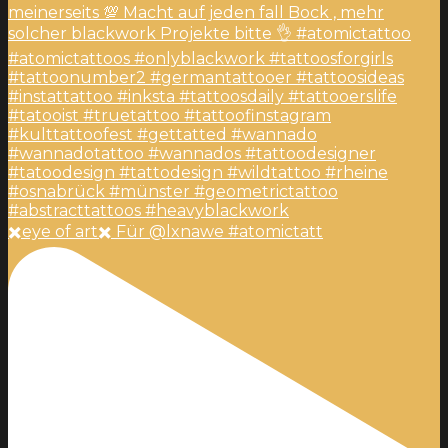
✖️eye of art✖️ Für @lxnawe #atomictatt