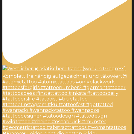
✖️Frame✖️ Leider nicht die besten Bilder,