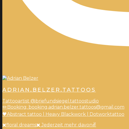
ADRIAN.BELZER.TATTOOS
Tattooartist @briefundsiegel.tattoostudio
✏️Booking: booking.adrian.belzer.tattoos@gmail.com
🖤Abstract tattoo | Heavy Blackwork | Dotworktattoo
✖️floral dreams✖️ Jederzeit mehr davon✌